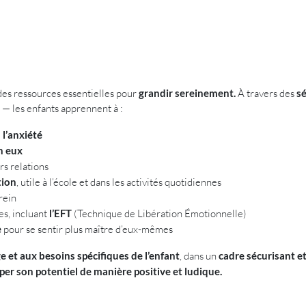
es ressources essentielles pour
grandir sereinement.
À travers des
s
 — les enfants apprennent à :
 l’anxiété
n eux
rs relations
tion
, utile à l’école et dans les activités quotidiennes
rein
s, incluant
l’EFT
(Technique de Libération Émotionnelle)
e
pour se sentir plus maître d’eux-mêmes
e et aux besoins spécifiques de l’enfant
, dans un
cadre sécurisant et
er son potentiel de manière positive et ludique.