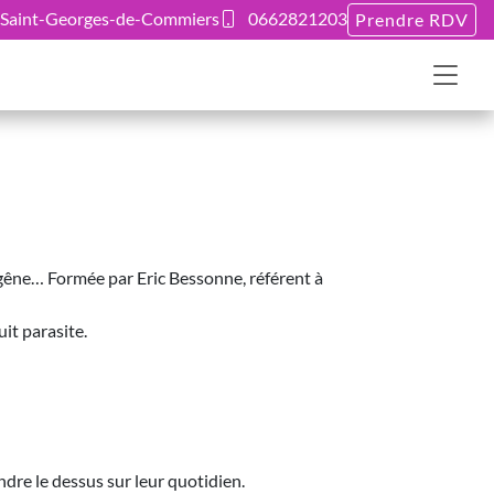
Saint-Georges-de-Commiers
0662821203
Prendre RDV
a gêne… Formée par Eric Bessonne, référent à
it parasite.
re le dessus sur leur quotidien.